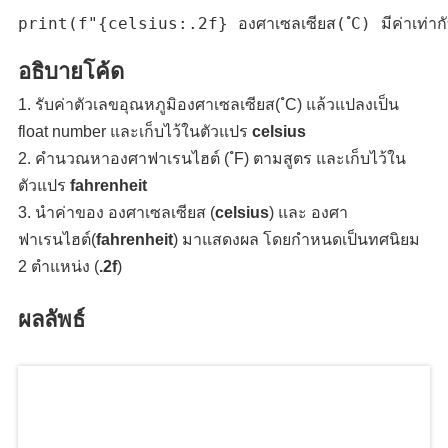
อธิบายโค้ด
รับค่าตัวเลขอุณหภูมิองศาเซลเซียส( ํC) แล้วแปลงเป็น
float number และเก็บไว้ในตัวแปร
celsius
คำนวณหาองศาฟาเรนไฮต์ ( ํF) ตามสูตร และเก็บไว้ใน
ตัวแปร
fahrenheit
นำค่าของ องศาเซลเซียส (
celsius
) และ องศา
ฟาเรนไฮต์(
fahrenheit
) มาแสดงผล โดยกำหนดเป็นทศนิยม
2 ตำแหน่ง (
.2f
)
ผลลัพธ์