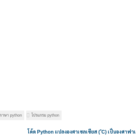
ดภาษา python
โปรแกรม python
โค้ด Python แปลงองศาเซลเซียส ( ํC) เป็นองศาฟาเ