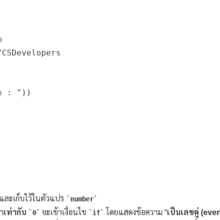


CSDevelopers

ก : "))

 และเก็บไว้ในตัวแปร
number
่า
เท่ากับ
จะเข้าเงื่อนไข
โดยแสดงข้อความ “
เป็นเลขคู่ (eve
0
if