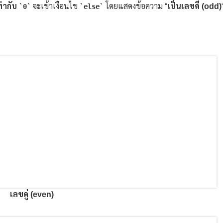
ท่ากับ
จะเข้าเงื่อนไข
โดยแสดงข้อความ “
เป็นเลขคี่ (odd)
0
else
เลขคู่ (even)