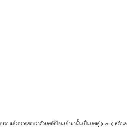
วก แล้วตรวจสอบว่าตัวเลขที่ป้อนเข้ามานั้นเป็นเลขคู่ (even) หรือเลข