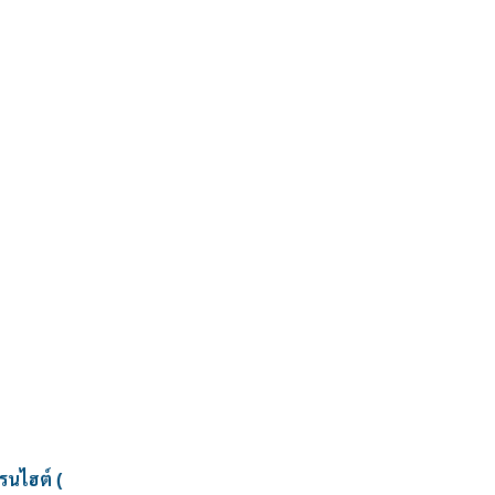
รนไฮต์ (