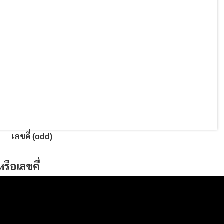
เลขคี่ (odd)
รือเลขคี่