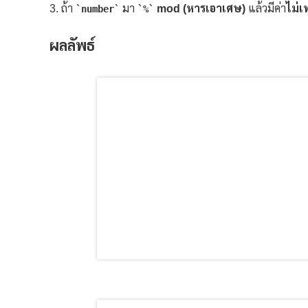
ถ้า
มา
mod (หารเอาเศษ)
แล้วมีค่า
ไม่เ
number
%
ผลลัพธ์