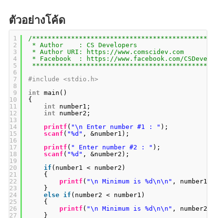
ตัวอย่างโค้ด
1
/***********************************************
2
* Author    : CS Developers
3
* Author URI: 
https://www.comscidev.com
4
* Facebook  : 
https://www.facebook.com/CSDevelo
5
***********************************************
6
7
#include <stdio.h>
8
9
int
main()
10
{
11
int
number1;
12
int
number2;
13
14
printf
(
"\n Enter number #1 : "
);
15
scanf
(
"%d"
, &number1);
16
17
printf
(
" Enter number #2 : "
);
18
scanf
(
"%d"
, &number2);
19
20
if
(number1 < number2)
21
{
22
printf
(
"\n Minimum is %d\n\n"
, number1);
23
}
24
else
if
(number2 < number1)
25
{
26
printf
(
"\n Minimum is %d\n\n"
, number2);
27
}