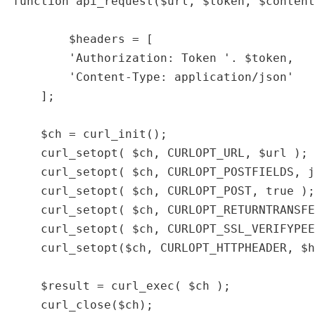
function api_request($url, $token, $content
	$headers = [

        'Authorization: Token '. $token,

        'Content-Type: application/json'

    ];

    $ch = curl_init();

    curl_setopt( $ch, CURLOPT_URL, $url );

    curl_setopt( $ch, CURLOPT_POSTFIELDS, j
    curl_setopt( $ch, CURLOPT_POST, true );

    curl_setopt( $ch, CURLOPT_RETURNTRANSFE
    curl_setopt( $ch, CURLOPT_SSL_VERIFYPEE
    curl_setopt($ch, CURLOPT_HTTPHEADER, $h
    $result = curl_exec( $ch );

    curl_close($ch);
