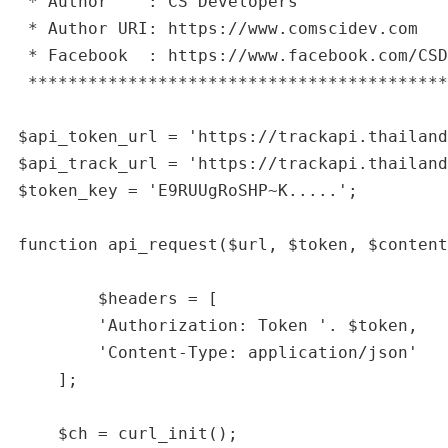
 * Author    : CS Developers

 * Author URI: https://www.comscidev.com

 * Facebook  : https://www.facebook.com/CSD
 ******************************************
$api_token_url = 'https://trackapi.thailand
$api_track_url = 'https://trackapi.thailand
$token_key = 'E9RUUgRoSHP~K.....';

function api_request($url, $token, $content
	$headers = [

        'Authorization: Token '. $token,

        'Content-Type: application/json'

    ];

    $ch = curl_init();
