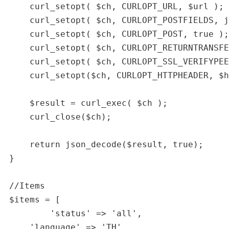
    curl_setopt( $ch, CURLOPT_URL, $url );

    curl_setopt( $ch, CURLOPT_POSTFIELDS, j
    curl_setopt( $ch, CURLOPT_POST, true );

    curl_setopt( $ch, CURLOPT_RETURNTRANSFE
    curl_setopt( $ch, CURLOPT_SSL_VERIFYPEE
    curl_setopt($ch, CURLOPT_HTTPHEADER, $h
    $result = curl_exec( $ch );

    curl_close($ch);

    return json_decode($result, true);	

}

//Items

$items = [

	'status' => 'all',

    'language' => 'TH',
