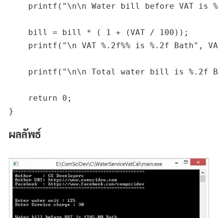
    printf("\n\n Water bill before VAT is %
    bill = bill * ( 1 + (VAT / 100));

    printf("\n VAT %.2f%% is %.2f Bath", VA
    printf("\n\n Total water bill is %.2f B
    return 0;

ผลลัพธ์