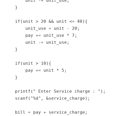
        unit -= unit_use;

    }

    if(unit > 20 && unit <= 40){

        unit_use = unit - 20;

        pay += unit_use * 7;

        unit -= unit_use;

    }

    if(unit > 10){

        pay += unit * 5;

    }

    printf(" Enter Service charge : ");

    scanf("%d", &service_charge);

    bill = pay + service_charge;
