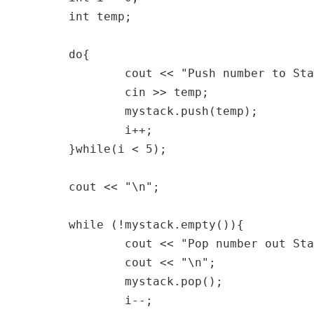
	int temp;

	do{

		cout << "Push number to Stack " << (i+1) << " : " ;

		cin >> temp;

		mystack.push(temp);

		i++;

	}while(i < 5);

	cout << "\n";

	while (!mystack.empty()){

		cout << "Pop number out Stack " << i << " : " << mystack.top();

		cout << "\n";

		mystack.pop();

		i--;
