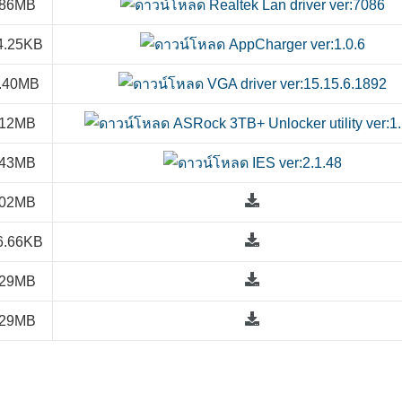
.86MB
4.25KB
.40MB
.12MB
.43MB
.02MB
6.66KB
.29MB
.29MB