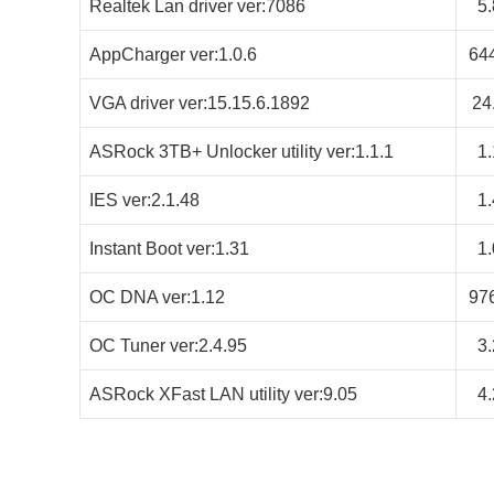
Realtek Lan driver ver:7086
5
AppCharger ver:1.0.6
64
VGA driver ver:15.15.6.1892
24
ASRock 3TB+ Unlocker utility ver:1.1.1
1
IES ver:2.1.48
1
Instant Boot ver:1.31
1
OC DNA ver:1.12
97
OC Tuner ver:2.4.95
3
ASRock XFast LAN utility ver:9.05
4