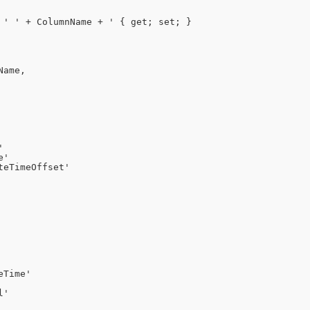
 
' '
+ ColumnName + 
' { get; set; }
Name,
'
e'
teTimeOffset'
eTime'
l'