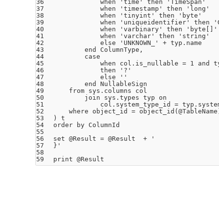
36
when
'time'
then
'TimeSpan'
37
when
'timestamp'
then
'long'
38
when
'tinyint'
then
'byte'
39
when
'uniqueidentifier'
then
'
40
when
'varbinary'
then
'byte[]'
41
when
'varchar'
then
'string'
42
else
'UNKNOWN_'
+ typ.
name
43
end
ColumnType,
44
case
45
when
col.is_nullable = 1 
and
t
46
then
'?'
47
else
''
48
end
NullableSign
49
from
sys.columns col
50
join
sys.types typ 
on
51
col.system_type_id = typ.syste
52
where
object_id = object_id(@TableName
53
) t
54
order
by
ColumnId
55
56
set
@Result = @Result  + 
'
57
}'
58
59
print @Result