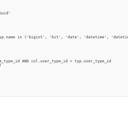
Guid'
yp.
name
in
(
'bigint'
, 
'bit'
, 
'date'
, 
'datetime'
, 
'dateti
m_type_id 
AND
col.user_type_id = typ.user_type_id
)