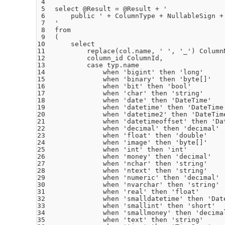
4
5
select
@Result = @Result + 
'
6
public '
+ ColumnType + NullableSign +
7
'
8
from
9
(
10
select
11
replace
(col.
name
, 
' '
, 
'_'
) Column
12
column_id ColumnId,
13
case
typ.
name
14
when
'bigint'
then
'long'
15
when
'binary'
then
'byte[]'
16
when
'bit'
then
'bool'
17
when
'char'
then
'string'
18
when
'date'
then
'DateTime'
19
when
'datetime'
then
'DateTime
20
when
'datetime2'
then
'DateTim
21
when
'datetimeoffset'
then
'Da
22
when
'decimal'
then
'decimal'
23
when
'float'
then
'double'
24
when
'image'
then
'byte[]'
25
when
'int'
then
'int'
26
when
'money'
then
'decimal'
27
when
'nchar'
then
'string'
28
when
'ntext'
then
'string'
29
when
'numeric'
then
'decimal'
30
when
'nvarchar'
then
'string'
31
when
'real'
then
'float'
32
when
'smalldatetime'
then
'Dat
33
when
'smallint'
then
'short'
34
when
'smallmoney'
then
'decima
35
when
'text'
then
'string'