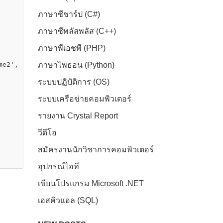
ภาษาซีชาร์ป (C#)
ภาษาซีพลัสพลัส (C++)
ภาษาพีเอชพี (PHP)
me2'
, 
'datetimeoffset'
ภาษาไพธอน (Python)
, 
'decimal'
, 
'float'
, 
'int'
, 
'mone
ระบบปฏิบัติการ (OS)
ระบบเครือข่ายคอมพิวเตอร์
รายงาน Crystal Report
วีดีโอ
สมัครงานนักวิชาการคอมพิวเตอร์
อุปกรณ์ไอที
เขียนโปรแกรม Microsoft .NET
เอสคิวแอล (SQL)