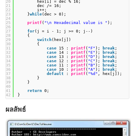
20
hex[i] = dec % 16;
21
dec /= 16;
22
i++;    
23
}
while
(dec > 0);
24
25
printf
(
"\n Hexadecimal value is "
);
26
27
for
(j = i - 1; j >= 0; j--)
28
{
29
switch
(hex[j])
30
{
31
case
15 : 
printf
(
"F"
); 
break
;
32
case
14 : 
printf
(
"E"
); 
break
;
33
case
13 : 
printf
(
"D"
); 
break
;
34
case
12 : 
printf
(
"C"
); 
break
;
35
case
11 : 
printf
(
"B"
); 
break
;
36
case
10 : 
printf
(
"A"
); 
break
;
37
default
: 
printf
(
"%d"
, hex[j]);
38
}   
39
}
40
41
return
0;
42
}
ผลลัพธ์