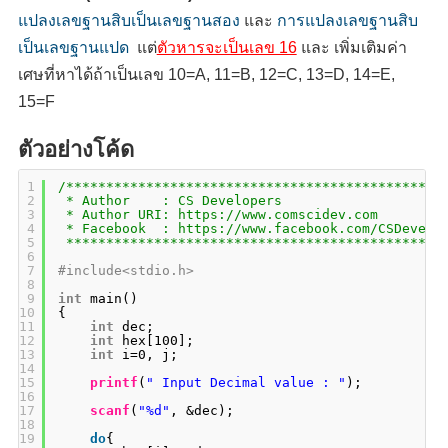
แปลงเลขฐานสิบเป็นเลขฐานสอง
และ
การแปลงเลขฐานสิบ
เป็นเลขฐานแปด
แต่
ตัวหารจะเป็นเลข 16
และ เพิ่มเติมค่า
เศษที่หาได้ถ้าเป็นเลข 10=A, 11=B, 12=C, 13=D, 14=E,
15=F
ตัวอย่างโค้ด
1
/***********************************************
2
* Author    : CS Developers
3
* Author URI: 
https://www.comscidev.com
4
* Facebook  : 
https://www.facebook.com/CSDevelo
5
***********************************************
6
7
#include<stdio.h>
8
9
int
main()
10
{
11
int
dec;
12
int
hex[100];
13
int
i=0, j;
14
15
printf
(
" Input Decimal value : "
);
16
17
scanf
(
"%d"
, &dec);
18
19
do
{