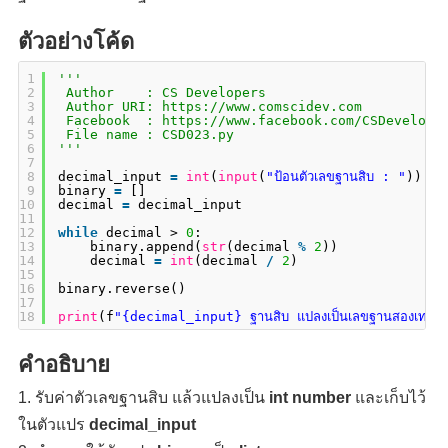
ตัวอย่างโค้ด
1
'''
2
Author    : CS Developers
3
Author URI: 
https://www.comscidev.com
4
Facebook  : 
https://www.facebook.com/CSDevelope
5
File name : CSD023.py
6
'''
7
8
decimal_input 
=
int
(
input
(
"ป้อนตัวเลขฐานสิบ : "
))
9
binary 
=
[]
10
decimal 
=
decimal_input
11
12
while
decimal > 
0
:
13
binary.append(
str
(decimal 
%
2
))
14
decimal 
=
int
(decimal 
/
2
)
15
16
binary.reverse()
17
18
print
(f
"{decimal_input} ฐานสิบ แปลงเป็นเลขฐานสองเท่า
คำอธิบาย
รับค่าตัวเลขฐานสิบ แล้วแปลงเป็น
int number
และเก็บไว้
ในตัวแปร
decimal_input