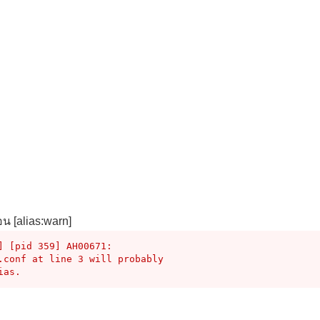
น [alias:warn]
 [pid 359] AH00671: 

.conf at line 3 will probably

ias.