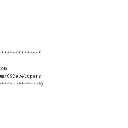
**************

om

m/CSDevelopers

**************/
