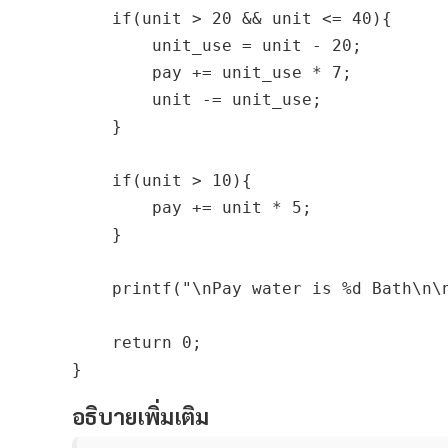
    if(unit > 20 && unit <= 40){

        unit_use = unit - 20;

        pay += unit_use * 7;

        unit -= unit_use;

    }

    if(unit > 10){

        pay += unit * 5;

    }

    printf("\nPay water is %d Bath\n\n
    return 0;

อธิบายเพิ่มเติม