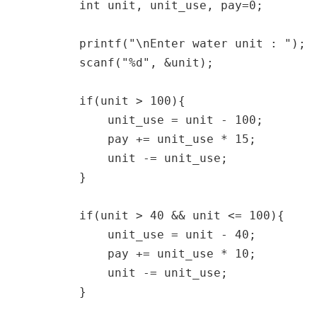
    int unit, unit_use, pay=0;

    printf("\nEnter water unit : ");

    scanf("%d", &unit);

    if(unit > 100){

        unit_use = unit - 100;

        pay += unit_use * 15;

        unit -= unit_use;

    }

    if(unit > 40 && unit <= 100){

        unit_use = unit - 40;

        pay += unit_use * 10;

        unit -= unit_use;

    }
