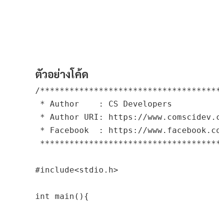
ตัวอย่างโค้ด
/*************************************
 * Author    : CS Developers

 * Author URI: https://www.comscidev.c
 * Facebook  : https://www.facebook.co
 *************************************
#include<stdio.h>

int main(){
