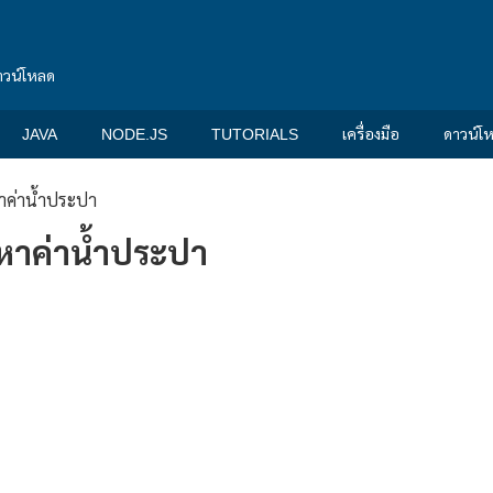
าวน์โหลด
JAVA
NODE.JS
TUTORIALS
เครื่องมือ
ดาวน์โ
ค่าน้ำประปา
หาค่าน้ำประปา