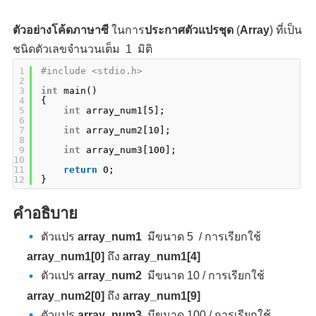
ตัวอย่างโค้ดภาษาซี
ในการ
ประกาศตัวแปรชุด
(
Array
) ที่เป็น
ชนิดตัวเลขจำนวนเต็ม 1 มิติ
1
#include <stdio.h>
2
3
int
main()
4
{
5
int
array_num1[5];
6
7
int
array_num2[10];
8
9
int
array_num3[100];
10
11
return
0;
12
}
คำอธิบาย
ตัวแปร
array_num1
มีขนาด 5 / การเรียกใช้
array_num1[0]
ถึง
array_num1[4]
ตัวแปร
array_num2
มีขนาด 10 / การเรียกใช้
array_num2[0]
ถึง
array_num1[9]
ตัวแปร
array_num3
มีขนาด 100 / การเรียกใช้