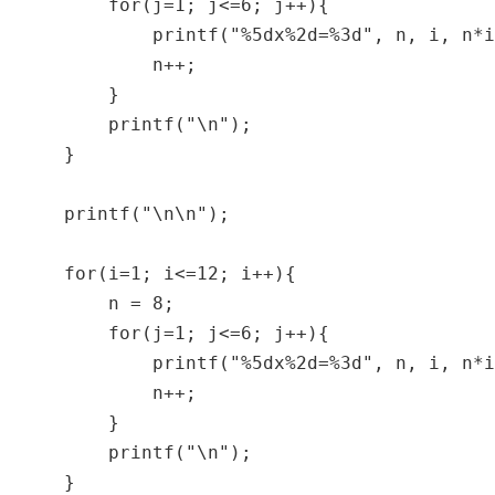
        for(j=1; j<=6; j++){

            printf("%5dx%2d=%3d", n, i, n*i
            n++;

        }

        printf("\n");

    }

    printf("\n\n");

    for(i=1; i<=12; i++){

        n = 8;

        for(j=1; j<=6; j++){

            printf("%5dx%2d=%3d", n, i, n*i
            n++;

        }

        printf("\n");

    }
