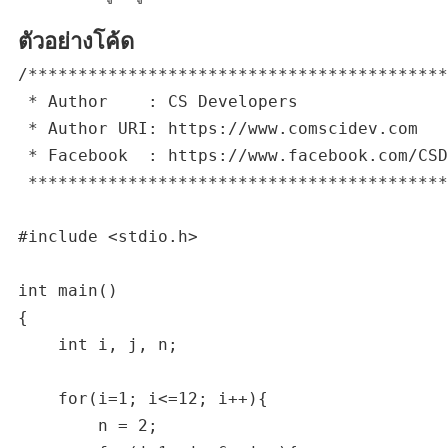
ตัวอย่างโค้ด
/******************************************
 * Author    : CS Developers

 * Author URI: https://www.comscidev.com

 * Facebook  : https://www.facebook.com/CSD
 ******************************************
#include <stdio.h>

int main()

{

    int i, j, n;

    for(i=1; i<=12; i++){

        n = 2;
