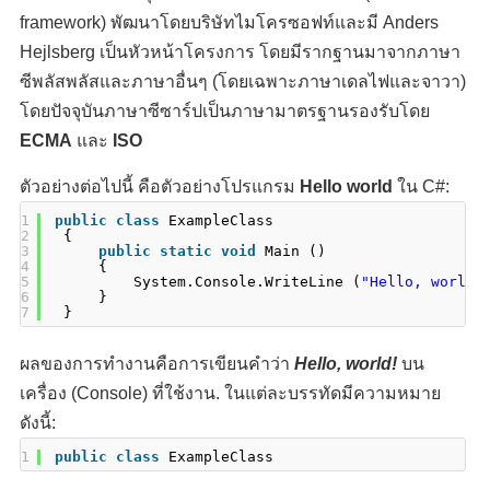
framework) พัฒนาโดยบริษัทไมโครซอฟท์และมี Anders
Hejlsberg เป็นหัวหน้าโครงการ โดยมีรากฐานมาจากภาษา
ซีพลัสพลัสและภาษาอื่นๆ (โดยเฉพาะภาษาเดลไฟและจาวา)
โดยปัจจุบันภาษาซีซาร์ปเป็นภาษามาตรฐานรองรับโดย
ECMA
และ
ISO
ตัวอย่างต่อไปนี้ คือตัวอย่างโปรแกรม
Hello world
ใน C#:
1
public
class
ExampleClass
2
{
3
public
static
void
Main ()
4
{
5
System.Console.WriteLine (
"Hello, world!
6
}
7
}
ผลของการทำงานคือการเขียนคำว่า
Hello, world!
บน
เครื่อง (Console) ที่ใช้งาน. ในแต่ละบรรทัดมีความหมาย
ดังนี้:
1
public
class
ExampleClass