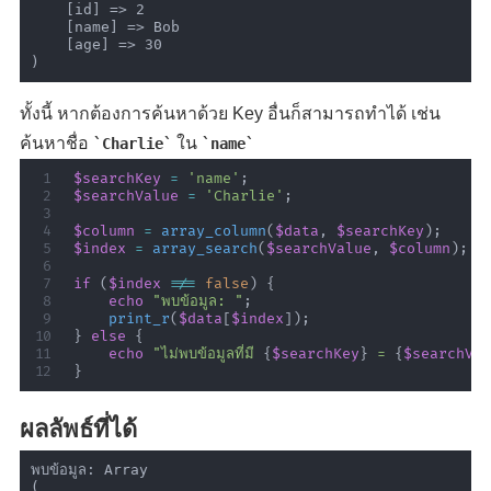
    [id] => 2

    [name] => Bob

    [age] => 30

ทั้งนี้ หากต้องการค้นหาด้วย Key อื่นก็สามารถทำได้ เช่น
ค้นหาชื่อ
ใน
Charlie
name
$searchKey
=
'name'
;
$searchValue
=
'Charlie'
;
$column
=
array_column
(
$data
,
$searchKey
)
;
$index
=
array_search
(
$searchValue
,
$column
)
;
if
(
$index
!==
false
)
{
echo
"พบข้อมูล: "
;
print_r
(
$data
[
$index
]
)
;
}
else
{
echo
"ไม่พบข้อมูลที่มี 
{
$searchKey
}
 = 
{
$searchVa
}
ผลลัพธ์ที่ได้
พบข้อมูล: Array

(
