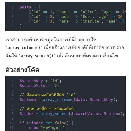
$data
=
[
[
'id'
=>
1
,
'name'
=>
'Alice'
,
'age'
=>
25
]
[
'id'
=>
2
,
'name'
=>
'Bob'
,
'age'
=>
30
]
,
[
'id'
=>
3
,
'name'
=>
'Charlie'
,
'age'
=>
3
]
;
เราสามารถค้นหาข้อมูลในอาเรย์นี้ด้วยการใช้
เพื่อสร้างอาเรย์ของคีย์ที่เราต้องการ จาก
array_column()
นั้นใช้
เพื่อค้นหาค่าที่ตรงตามเงื่อนไข
array_search()
ตัวอย่างโค้ด
$searchKey
=
'id'
;
$searchValue
=
2
;
// ดึงเฉพาะคอลัมน์ที่มีคีย์ 'id'
$column
=
array_column
(
$data
,
$searchKey
)
;
// ค้นหาค่าที่ต้องการในคอลัมน์
$index
=
array_search
(
$searchValue
,
$column
)
;
if
(
$index
!==
false
)
{
echo
"พบข้อมูล: "
;