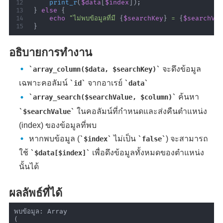
print_r
(
$data
[
$index
]
)
;
}
else
{
echo
"ไม่พบข้อมูลที่มี 
{
$searchKey
}
 = 
{
$searchVa
}
อธิบายการทำงาน
จะดึงข้อมูล
array_column($data, $searchKey)
เฉพาะคอลัมน์
จากอาเรย์
id
data
ค้นหา
array_search($searchValue, $column)
ในคอลัมน์ที่กำหนดและส่งคืนตำแหน่ง
$searchValue
(index) ของข้อมูลที่พบ
หากพบข้อมูล (
ไม่เป็น
) จะสามารถ
$index
false
ใช้
เพื่อดึงข้อมูลทั้งหมดของตำแหน่ง
$data[$index]
นั้นได้
ผลลัพธ์ที่ได้
พบข้อมูล: Array

(
